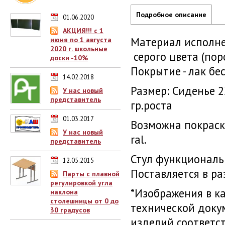
Подробное описание
01.06.2020
АКЦИЯ!!! с 1
Материал исполне
июня по 1 августа
2020 г. школьные
серого цвета (пор
доски -10%
Покрытие - лак бе
14.02.2018
Размер: Сиденье 
У нас новый
представитель
гр.роста
01.03.2017
Возможна покраск
У нас новый
ral.
представитель
Стул функциональ
12.05.2015
Поставляется в ра
Парты с плавной
регулировкой угла
*Изображения в к
наклона
столешницы от 0 до
технической доку
30 градусов
изделий соответс