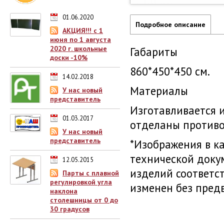
01.06.2020
Подробное описание
АКЦИЯ!!! с 1
июня по 1 августа
2020 г. школьные
Габариты
доски -10%
860*450*450 см.
14.02.2018
Материалы
У нас новый
представитель
Изготавливается и
01.03.2017
отделаны противо
У нас новый
представитель
*Изображения в к
технической доку
12.05.2015
изделий соответс
Парты с плавной
регулировкой угла
изменен без пред
наклона
столешницы от 0 до
30 градусов