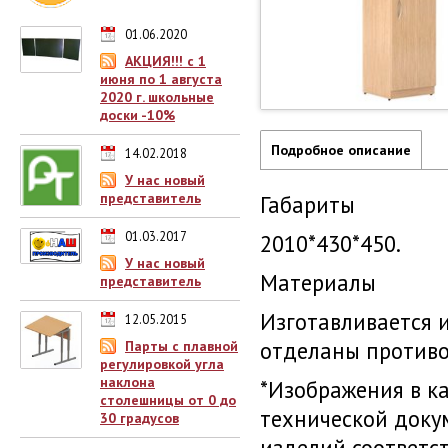
01.06.2020
АКЦИЯ!!! с 1
июня по 1 августа
2020 г. школьные
доски -10%
Подробное описание
14.02.2018
У нас новый
представитель
Габариты
01.03.2017
2010*430*450.
У нас новый
Материалы
представитель
Изготавливается и
12.05.2015
отделаны противо
Парты с плавной
регулировкой угла
наклона
*Изображения в к
столешницы от 0 до
технической доку
30 градусов
изделий соответс