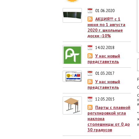
01.06.2020
АКЦИЯ!!! с 1
июня по 1 августа
2020 г. школьные
доски -10%
14.02.2018
У нас новый
представитель
01.03.2017
У нас новый
представитель
О
12.05.2015
Парты с плавной
регулировкой угла
наклона
столешницы от 0 до
30 градусов