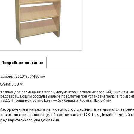
Подробное описание
Размеры: 2010*860*450 мм
бъем: 0,08 м³
Стеллаж для размещения папок, документов, наглядных пособий, книг и т.д. и
предотвращающим соскальзывание предметов при установки полки в горизон
из ЛДСП толщиной 16 мм. Цвет — бук бавария.Кромка ПВХ 0,4 мм
*Изображения в каталоге являются иллюстрациями и не являются технич
характеристики наших изделий соответствуют ГОСТам. Дизайн изделий 
предварительного уведомления.