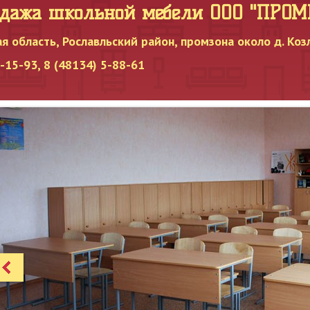
одажа школьной мебели OOO "ПРО
я область, Рославльский район, промзона около д. Коз
15-93, 8 (48134) 5-88-61