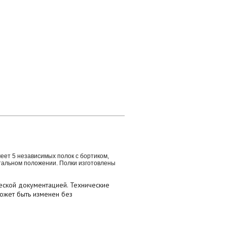
меет 5 независимых полок с бортиком,
тальном положении. Полки изготовлены
еской документацией. Технические
может быть изменен без