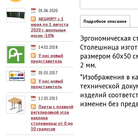
01.06.2020
АКЦИЯ!!! с 1
Подробное описание
июня по 1 августа
2020 г. школьные
доски -10%
Эргономическая с
Столешница изгото
14.02.2018
размером 60х50 с
У нас новый
представитель
2 мм.
01.03.2017
*Изображения в к
У нас новый
технической доку
представитель
изделий соответс
12.05.2015
изменен без пред
Парты с плавной
регулировкой угла
наклона
столешницы от 0 до
30 градусов