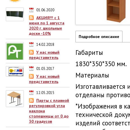
01.06.2020
АКЦИЯ!!! с 1
июня по 1 августа
2020 г. школьные
доски -10%
Подробное описание
14.02.2018
Габариты
У нас новый
представитель
1830*350*350 мм.
01.03.2017
Материалы
У нас новый
представитель
Изготавливается 
12.05.2015
отделаны противо
Парты с плавной
*Изображения в к
регулировкой угла
наклона
технической доку
столешницы от 0 до
30 градусов
изделий соответс