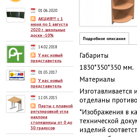
01.06.2020
АКЦИЯ!!! с 1
июня по 1 августа
2020 г. школьные
доски -10%
Подробное описание
14.02.2018
Габариты
У нас новый
представитель
1830*350*350 мм.
01.03.2017
Материалы
У нас новый
представитель
Изготавливается и
12.05.2015
отделаны противо
Парты с плавной
*Изображения в к
регулировкой угла
наклона
технической доку
столешницы от 0 до
30 градусов
изделий соответс