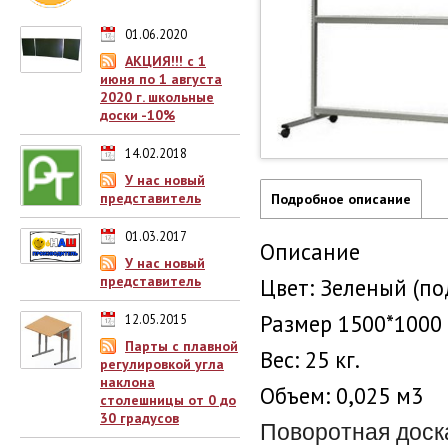
01.06.2020
АКЦИЯ!!! с 1
июня по 1 августа
2020 г. школьные
доски -10%
14.02.2018
У нас новый
представитель
Подробное описание
01.03.2017
Описание
У нас новый
представитель
Цвет: Зеленый (по
Размер 1500*1000
12.05.2015
Парты с плавной
Вес: 25 кг.
регулировкой угла
наклона
Объем: 0,025 м3
столешницы от 0 до
30 градусов
Поворотная доск