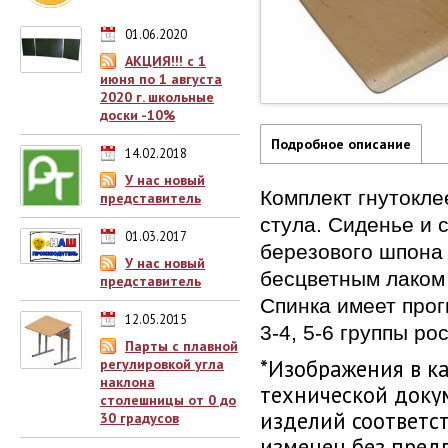
01.06.2020
АКЦИЯ!!! с 1
июня по 1 августа
2020 г. школьные
доски -10%
Подробное описание
14.02.2018
У нас новый
Комплект гнутокл
представитель
стула. Сиденье и
01.03.2017
березового шпона 
У нас новый
бесцветным лаком 
представитель
Спинка имеет прог
12.05.2015
3-4, 5-6 группы рос
Парты с плавной
*Изображения в к
регулировкой угла
наклона
технической доку
столешницы от 0 до
изделий соответс
30 градусов
изменен без пред