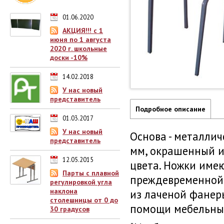
01.06.2020
АКЦИЯ!!! с 1
июня по 1 августа
2020 г. школьные
доски -10%
14.02.2018
У нас новый
представитель
Подробное описание
01.03.2017
У нас новый
Основа - металлич
представитель
мм, окрашенный и
12.05.2015
цвета. Ножки име
Парты с плавной
преждевременной 
регулировкой угла
наклона
из лаченой фанер
столешницы от 0 до
помощи мебельных 
30 градусов