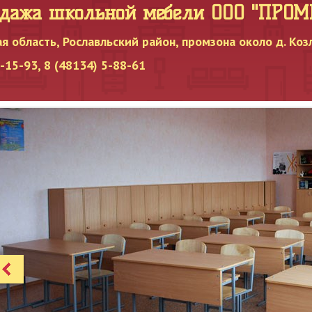
одажа школьной мебели OOO "ПРО
я область, Рославльский район, промзона около д. Коз
15-93, 8 (48134) 5-88-61