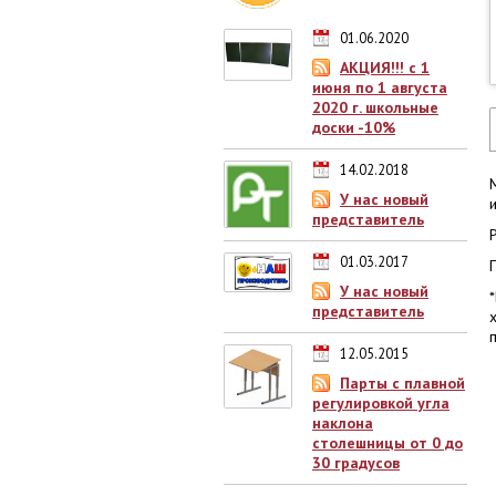
01.06.2020
АКЦИЯ!!! с 1
июня по 1 августа
2020 г. школьные
доски -10%
14.02.2018
У нас новый
представитель
01.03.2017
У нас новый
представитель
12.05.2015
Парты с плавной
регулировкой угла
наклона
столешницы от 0 до
30 градусов