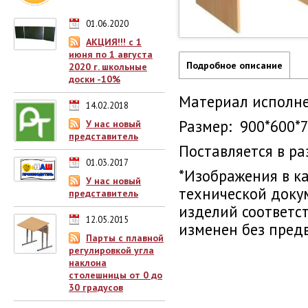
01.06.2020
АКЦИЯ!!! с 1
июня по 1 августа
Подробное описание
2020 г. школьные
доски -10%
Материал исполне
14.02.2018
Размер: 900*600*
У нас новый
представитель
Поставляется в ра
01.03.2017
*Изображения в к
У нас новый
технической доку
представитель
изделий соответс
12.05.2015
изменен без пред
Парты с плавной
регулировкой угла
наклона
столешницы от 0 до
30 градусов