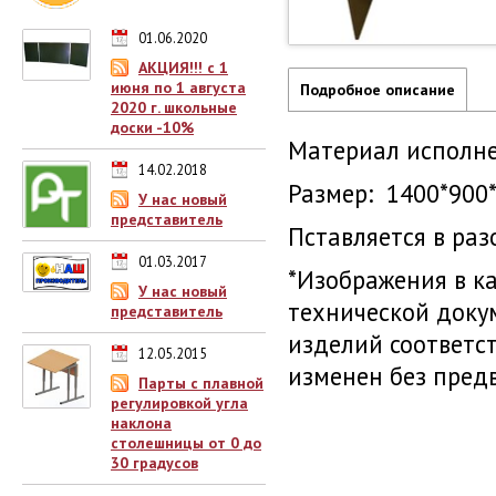
01.06.2020
АКЦИЯ!!! с 1
июня по 1 августа
Подробное описание
2020 г. школьные
доски -10%
Материал исполне
14.02.2018
Размер: 1400*900
У нас новый
представитель
Пставляется в раз
01.03.2017
*Изображения в к
У нас новый
технической доку
представитель
изделий соответс
12.05.2015
изменен без пред
Парты с плавной
регулировкой угла
наклона
столешницы от 0 до
30 градусов